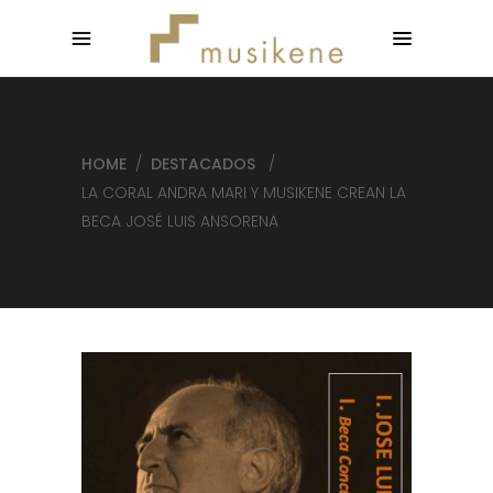
HOME
/
DESTACADOS
/
LA CORAL ANDRA MARI Y MUSIKENE CREAN LA
BECA JOSÉ LUIS ANSORENA