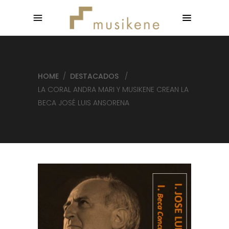
HOME
/
DESTACADOS
/
LA CORAL ANDRA MARI Y MUSIKENE CREAN LA
BECA JOSÉ LUIS ANSORENA