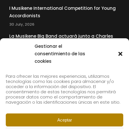
I Musikene International Competition for Young
Accordionists
30 July, 2026
La Musikene Big Band actuará junto a Charles
Tolliver en el 61 Jazzaldia
Gestionar el
17 July, 2026
consentimiento de las
cookies
SUBSCRIBE TO OUR NEWSLETTER
Para ofrecer las mejores experiencias, utilizamos
tecnologías como las cookies para almacenar y/o
acceder a la información del dispositivo. El
consentimiento de estas tecnologías nos permitirá
Subscribe to our newsletter to receive our news by
procesar datos como el comportamiento de
email.
navegación o las identificaciones únicas en este sitio.
Aceptar