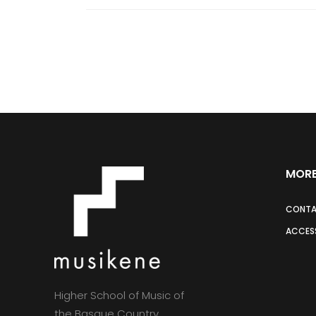
MORE
CONT
ACCESS
Higher School of Music of
the Basque Country