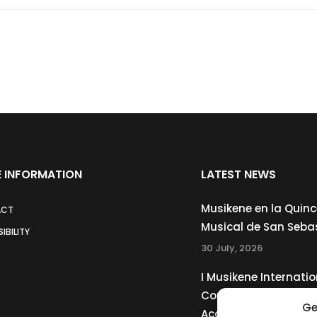
 INFORMATION
LATEST NEWS
Musikene en la Quin
ACT
Musical de San Seba
IBILITY
30 July, 2026
I Musikene Internatio
Competition for You
Ge
Accordionists