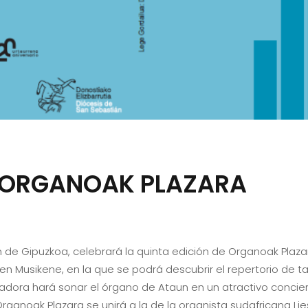
E ORGANOAK PLAZARA
de Gipuzkoa, celebrará la quinta edición de Organoak Plazara 
 en Musikene, en la que se podrá descubrir el repertorio de tab
igadora hará sonar el órgano de Ataun en un atractivo conci
rganoak Plazara se unirá a la de la organista sudafricana L