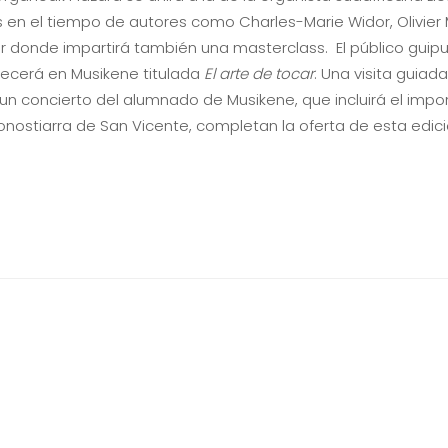
n el tiempo de autores como Charles-Marie Widor, Olivier M
lugar donde impartirá también una masterclass. El público g
frecerá en Musikene titulada
El arte de tocar
. Una visita guiad
y un concierto del alumnado de Musikene, que incluirá el imp
donostiarra de San Vicente, completan la oferta de esta edic