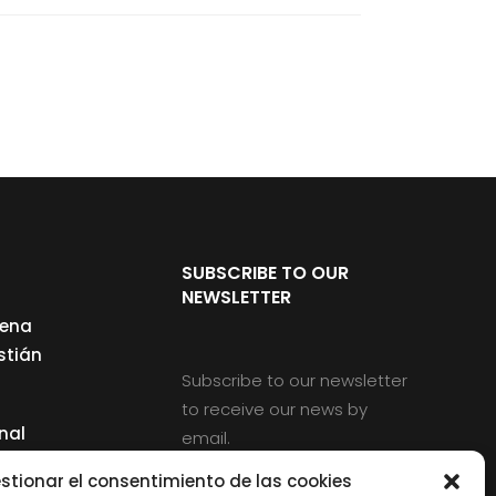
SUBSCRIBE TO OUR
NEWSLETTER
cena
stián
Subscribe to our newsletter
to receive our news by
nal
email.
ng
stionar el consentimiento de las cookies