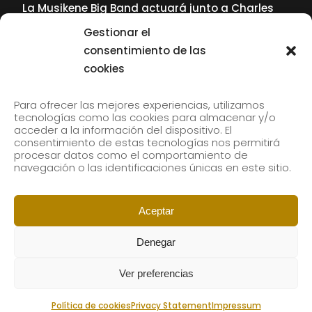
La Musikene Big Band actuará junto a Charles
Tolliver en el 61 Jazzaldia
Gestionar el
17 July, 2026
consentimiento de las
cookies
SUBSCRIBE TO OUR NEWSLETTER
Para ofrecer las mejores experiencias, utilizamos
tecnologías como las cookies para almacenar y/o
acceder a la información del dispositivo. El
consentimiento de estas tecnologías nos permitirá
Subscribe to our newsletter to receive our news by
procesar datos como el comportamiento de
email.
navegación o las identificaciones únicas en este sitio.
Aceptar
Denegar
Ver preferencias
Política de cookies
Privacy Statement
Impressum