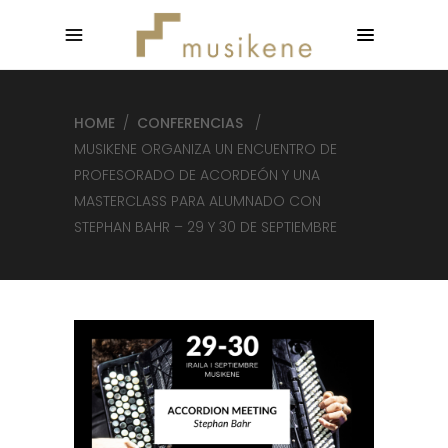
HOME
/
CONFERENCIAS
/
MUSIKENE ORGANIZA UN ENCUENTRO DE
PROFESORADO DE ACORDEÓN Y UNA
MASTERCLASS PARA ALUMNADO CON
STEPHAN BAHR – 29 Y 30 DE SEPTIEMBRE