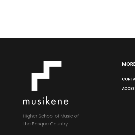
MORE
CONT
ACCESS
Higher School of Music of
the Basque Country