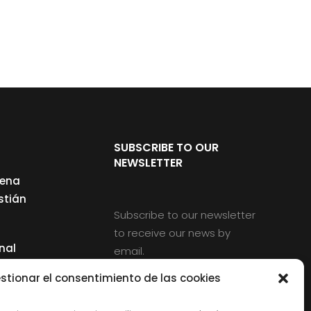
SUBSCRIBE TO OUR
NEWSLETTER
cena
stián
Subscribe to our newsletter
to receive our news by
nal
email.
ng
stionar el consentimiento de las cookies