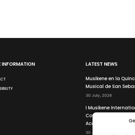
 INFORMATION
LATEST NEWS
Musikene en la Quin
ACT
Musical de San Seba
IBILITY
30 July, 2026
I Musikene Internatio
Competition for You
Ge
Accordionists
30 July, 2026