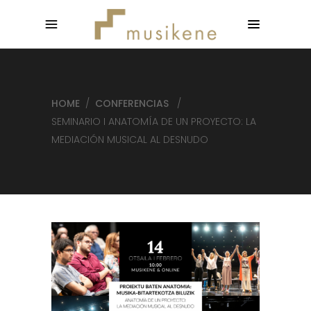
HOME
/
CONFERENCIAS
/
SEMINARIO I ANATOMÍA DE UN PROYECTO: LA
MEDIACIÓN MUSICAL AL DESNUDO