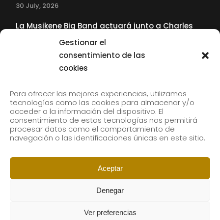
30 July, 2026
La Musikene Big Band actuará junto a Charles
Tolliver en el 61 Jazzaldia
Gestionar el
17 July, 2026
consentimiento de las
cookies
SUBSCRIBE TO OUR NEWSLETTER
Para ofrecer las mejores experiencias, utilizamos
tecnologías como las cookies para almacenar y/o
acceder a la información del dispositivo. El
consentimiento de estas tecnologías nos permitirá
Subscribe to our newsletter to receive our news by
procesar datos como el comportamiento de
email.
navegación o las identificaciones únicas en este sitio.
Aceptar
Denegar
Ver preferencias