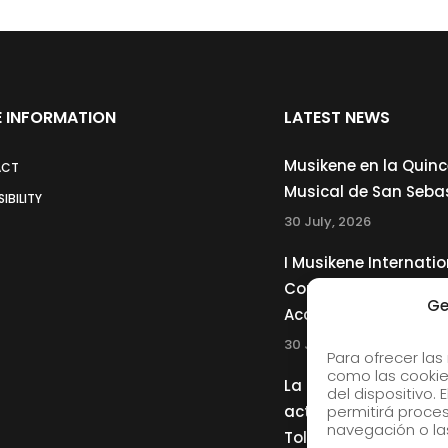
 INFORMATION
LATEST NEWS
Musikene en la Quin
ACT
Musical de San Seba
IBILITY
30 July, 2026
I Musikene Internatio
Competition for You
Ge
Accordionists
30 July, 2026
Para ofrecer las
como las cookie
La Musikene Big Ban
del dispositivo.
actuará junto a Cha
permitirá proc
navegación o las
Tolliver en el 61 Jazz