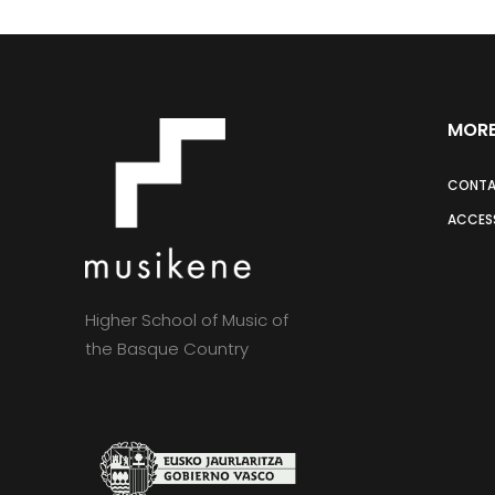
MORE
CONT
ACCESS
Higher School of Music of
the Basque Country