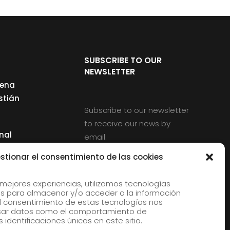
SUBSCRIBE TO OUR
NEWSLETTER
cena
stián
Subscribe to our newsletter
to receive our news by
nal
email.
ng
stionar el consentimiento de las cookies
 mejores experiencias, utilizamos tecnologías
s para almacenar y/o acceder a la información
d
 El consentimiento de estas tecnologías nos
rles
esar datos como el comportamiento de
 identificaciones únicas en este sitio.
aldia