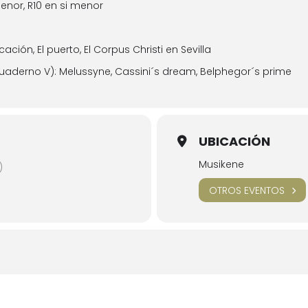
menor, R10 en si menor
ocación, El puerto, El Corpus Christi en Sevilla
cuaderno V): Melussyne, Cassini´s dream, Belphegor´s prime
UBICACIÓN
Musikene
)
OTROS EVENTOS