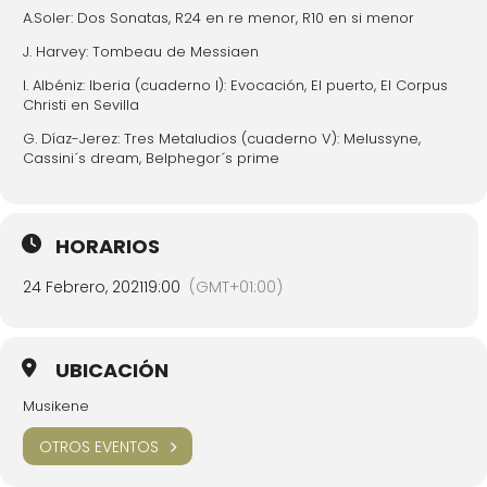
A.Soler: Dos Sonatas, R24 en re menor, R10 en si menor
J. Harvey: Tombeau de Messiaen
I. Albéniz: Iberia (cuaderno I): Evocación, El puerto, El Corpus
Christi en Sevilla
G. Díaz-Jerez: Tres Metaludios (cuaderno V): Melussyne,
Cassini´s dream, Belphegor´s prime
HORARIOS
24 Febrero, 2021
19:00
(GMT+01:00)
UBICACIÓN
Musikene
OTROS EVENTOS