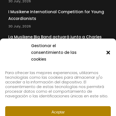
30 July, 2026
I Musikene International Competition for Young
Accordionists
30 July, 2026
La Musikene Big Band actuará junto a Charles
Tolliver en el 61 Jazzaldia
Gestionar el
17 July, 2026
consentimiento de las
cookies
SUBSCRIBE TO OUR NEWSLETTER
Para ofrecer las mejores experiencias, utilizamos
tecnologías como las cookies para almacenar y/o
acceder a la información del dispositivo. El
consentimiento de estas tecnologías nos permitirá
Subscribe to our newsletter to receive our news by
procesar datos como el comportamiento de
email.
navegación o las identificaciones únicas en este sitio.
Aceptar