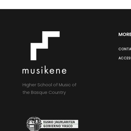
MORE
CONT
ACCESS
Higher School of Music of
the Basque Country