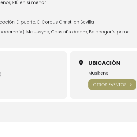
menor, R10 en si menor
ocación, El puerto, El Corpus Christi en Sevilla
cuaderno V): Melussyne, Cassini´s dream, Belphegor´s prime
UBICACIÓN
Musikene
)
OTROS EVENTOS