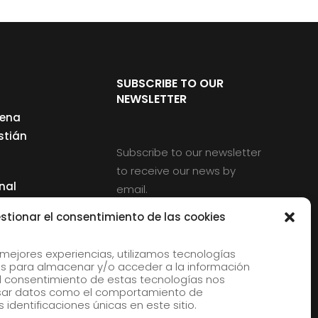
SUBSCRIBE TO OUR
NEWSLETTER
cena
stián
Subscribe to our newsletter
to receive our news by
nal
email.
ng
stionar el consentimiento de las cookies
 mejores experiencias, utilizamos tecnologías
s para almacenar y/o acceder a la información
d
 El consentimiento de estas tecnologías nos
rles
esar datos como el comportamiento de
 identificaciones únicas en este sitio.
aldia