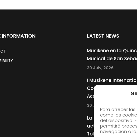
 INFORMATION
LATEST NEWS
Musikene en la Quin
ACT
Musical de San Seba
IBILITY
30 July, 2026
I Musikene Internatio
Competition for You
Ge
Accordionists
30 July, 2026
Para ofrecer las
como las cookie
La Musikene Big Ban
del dispositivo.
actuará junto a Cha
permitirá proc
navegación o las
Tolliver en el 61 Jazz