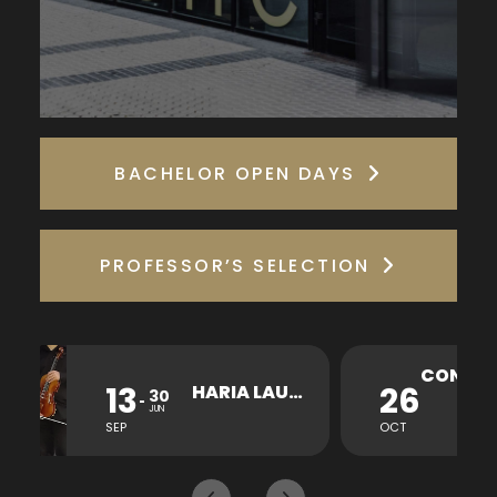
BACHELOR OPEN DAYS
PROFESSOR’S SELECTION
26
HARIA LAUKOTEA KONTZERTUA
30
JUN
OCT