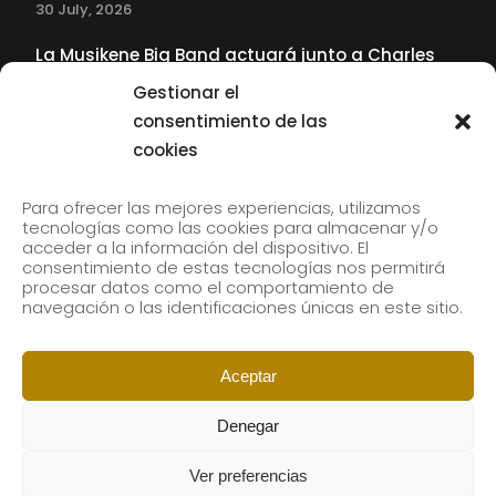
30 July, 2026
La Musikene Big Band actuará junto a Charles
Tolliver en el 61 Jazzaldia
Gestionar el
17 July, 2026
consentimiento de las
cookies
SUBSCRIBE TO OUR NEWSLETTER
Para ofrecer las mejores experiencias, utilizamos
tecnologías como las cookies para almacenar y/o
acceder a la información del dispositivo. El
consentimiento de estas tecnologías nos permitirá
Subscribe to our newsletter to receive our news by
procesar datos como el comportamiento de
email.
navegación o las identificaciones únicas en este sitio.
Aceptar
Denegar
Ver preferencias