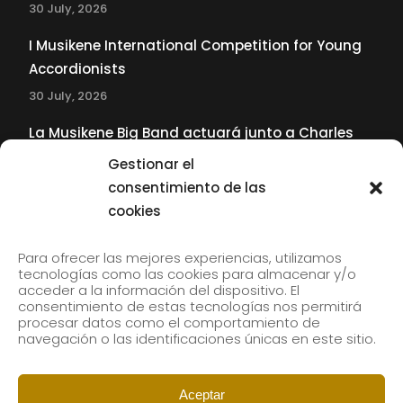
30 July, 2026
I Musikene International Competition for Young
Accordionists
30 July, 2026
La Musikene Big Band actuará junto a Charles
Tolliver en el 61 Jazzaldia
Gestionar el
17 July, 2026
consentimiento de las
cookies
SUBSCRIBE TO OUR NEWSLETTER
Para ofrecer las mejores experiencias, utilizamos
tecnologías como las cookies para almacenar y/o
acceder a la información del dispositivo. El
consentimiento de estas tecnologías nos permitirá
Subscribe to our newsletter to receive our news by
procesar datos como el comportamiento de
email.
navegación o las identificaciones únicas en este sitio.
Aceptar