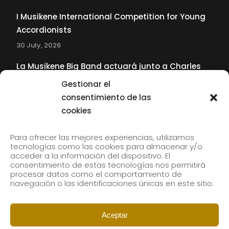
I Musikene International Competition for Young
Accordionists
30 July, 2026
La Musikene Big Band actuará junto a Charles
Tolliver en el 61 Jazzaldia
Gestionar el
17 July, 2026
consentimiento de las
cookies
SUBSCRIBE TO OUR NEWSLETTER
Para ofrecer las mejores experiencias, utilizamos
tecnologías como las cookies para almacenar y/o
acceder a la información del dispositivo. El
consentimiento de estas tecnologías nos permitirá
Subscribe to our newsletter to receive our news by
procesar datos como el comportamiento de
email.
navegación o las identificaciones únicas en este sitio.
Aceptar