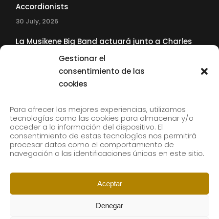
Accordionists
30 July, 2026
La Musikene Big Band actuará junto a Charles
Tolliver en el 61 Jazzaldia
Gestionar el
17 July, 2026
consentimiento de las
cookies
SUBSCRIBE TO OUR NEWSLETTER
Para ofrecer las mejores experiencias, utilizamos
tecnologías como las cookies para almacenar y/o
acceder a la información del dispositivo. El
consentimiento de estas tecnologías nos permitirá
Subscribe to our newsletter to receive our news by
procesar datos como el comportamiento de
email.
navegación o las identificaciones únicas en este sitio.
Aceptar
Denegar