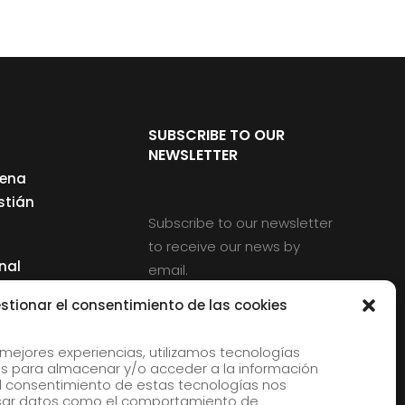
SUBSCRIBE TO OUR
NEWSLETTER
cena
stián
Subscribe to our newsletter
to receive our news by
nal
email.
ng
stionar el consentimiento de las cookies
 mejores experiencias, utilizamos tecnologías
s para almacenar y/o acceder a la información
d
 El consentimiento de estas tecnologías nos
rles
esar datos como el comportamiento de