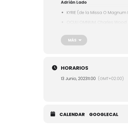
Adrián Lado
KYRIE (de la Missa O Magnum My
OCULI OMNIUM, Charles Wood
Mateo Gómez
MÁS
MILLE REGRETZ, Josquin Despre
JUBILATE DEO, Lázsló Halmos
HORARIOS
Sara Liton
13 Junio, 2023
11:00
(GMT+02:00)
IN STILLER NACHT, Johannes B
ELI ELI, Gyorgy Deák Bárdos
CALENDAR
GOOGLECAL
Jara Liras