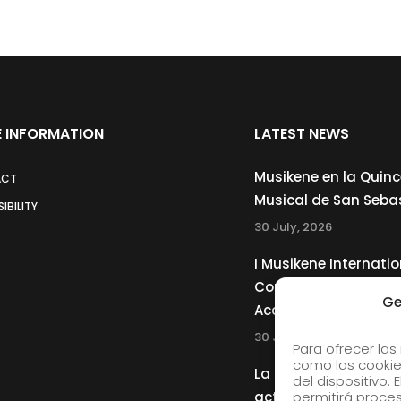
 INFORMATION
LATEST NEWS
ms
g
Musikene en la Quin
ACT
Musical de San Seba
IBILITY
30 July, 2026
I Musikene Internatio
Competition for You
Ge
Accordionists
30 July, 2026
Para ofrecer las
como las cookie
La Musikene Big Ban
del dispositivo.
actuará junto a Cha
permitirá proc