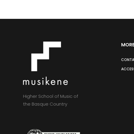
LOCUS ISTE, Anton Bruckner
ODI ET AMO, Carl Orff
Oscar Rodríguez
MORE
O SÜSSER MAI, Johannes Brah
AVE MARIS STELLA , Edvard Grie
CONT
ACCESS
Enola Arruebarrena
SOULE, Javier Bello-Portu
Higher School of Music of
SOLFEGGIO, Arvo Pärt
the Basque Country
KYRIE, Felix Mendelssohn