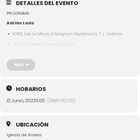
DETALLES DEL EVENTO
PROGRAMA
Adrián Lado
KYRIE (de la Missa O Magnum Mysterium), T. L. Victoria
OCULI OMNIUM, Charles Wood
Mateo Gómez
MÁS
MILLE REGRETZ, Josquin Desprez
JUBILATE DEO, Lázsló Halmos
HORARIOS
13 Junio, 2023
11:00
(GMT+02:00)
Sara Liton
IN STILLER NACHT, Johannes Brahms
UBICACIÓN
ELI ELI, Gyorgy Deák Bárdos
Iglesia de Ibaeta