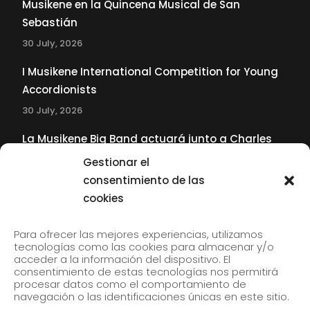
Musikene en la Quincena Musical de San
Sebastián
30 July, 2026
I Musikene International Competition for Young
Accordionists
30 July, 2026
La Musikene Big Band actuará junto a Charles
Tolliver en el 61 Jazzaldia
Gestionar el
17 July, 2026
consentimiento de las
cookies
SUBSCRIBE TO OUR NEWSLETTER
Para ofrecer las mejores experiencias, utilizamos
tecnologías como las cookies para almacenar y/o
acceder a la información del dispositivo. El
consentimiento de estas tecnologías nos permitirá
Subscribe to our newsletter to receive our news by
procesar datos como el comportamiento de
email.
navegación o las identificaciones únicas en este sitio.