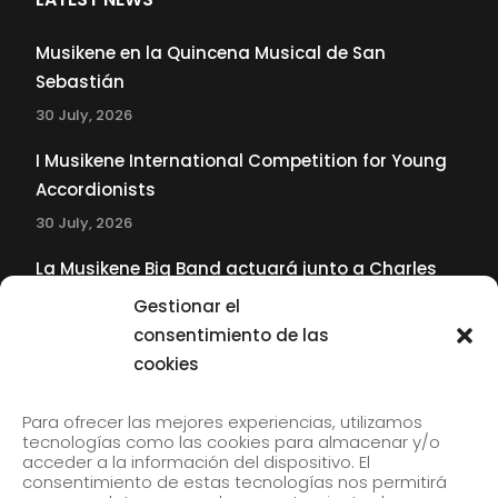
Musikene en la Quincena Musical de San
Sebastián
30 July, 2026
I Musikene International Competition for Young
Accordionists
30 July, 2026
La Musikene Big Band actuará junto a Charles
Tolliver en el 61 Jazzaldia
Gestionar el
17 July, 2026
consentimiento de las
cookies
SUBSCRIBE TO OUR NEWSLETTER
Para ofrecer las mejores experiencias, utilizamos
tecnologías como las cookies para almacenar y/o
acceder a la información del dispositivo. El
consentimiento de estas tecnologías nos permitirá
Subscribe to our newsletter to receive our news by