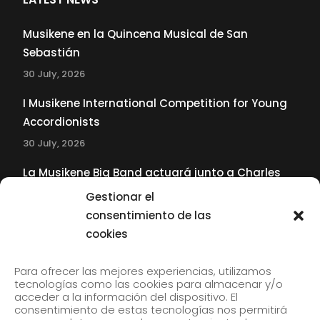
Musikene en la Quincena Musical de San
Sebastián
30 July, 2026
I Musikene International Competition for Young
Accordionists
30 July, 2026
La Musikene Big Band actuará junto a Charles
Tolliver en el 61 Jazzaldia
Gestionar el
17 July, 2026
consentimiento de las
cookies
SUBSCRIBE TO OUR NEWSLETTER
Para ofrecer las mejores experiencias, utilizamos
tecnologías como las cookies para almacenar y/o
acceder a la información del dispositivo. El
consentimiento de estas tecnologías nos permitirá
Subscribe to our newsletter to receive our news by