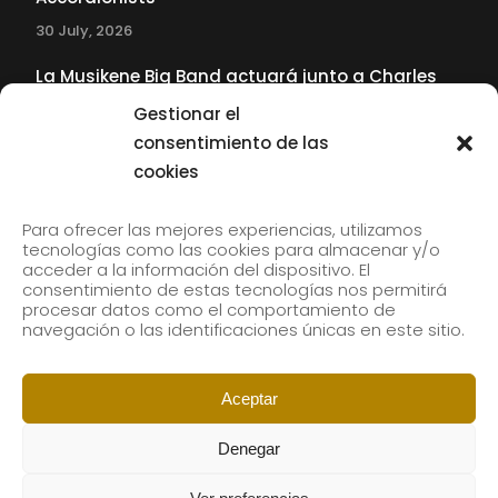
30 July, 2026
La Musikene Big Band actuará junto a Charles
Tolliver en el 61 Jazzaldia
Gestionar el
17 July, 2026
consentimiento de las
cookies
SUBSCRIBE TO OUR NEWSLETTER
Para ofrecer las mejores experiencias, utilizamos
tecnologías como las cookies para almacenar y/o
acceder a la información del dispositivo. El
consentimiento de estas tecnologías nos permitirá
Subscribe to our newsletter to receive our news by
procesar datos como el comportamiento de
email.
navegación o las identificaciones únicas en este sitio.
Aceptar
Denegar