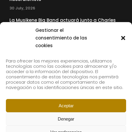
30 July, 2026
La Musikene Big Band actuará junto a Charles
Tolliver en el 61 Jazzaldia
Gestionar el
17 July, 2026
consentimiento de las
cookies
SUBSCRIBE TO OUR NEWSLETTER
Para ofrecer las mejores experiencias, utilizamos
tecnologías como las cookies para almacenar y/o
acceder a la información del dispositivo. El
consentimiento de estas tecnologías nos permitirá
Subscribe to our newsletter to receive our news by
procesar datos como el comportamiento de
email.
navegación o las identificaciones únicas en este sitio.
Aceptar
Denegar