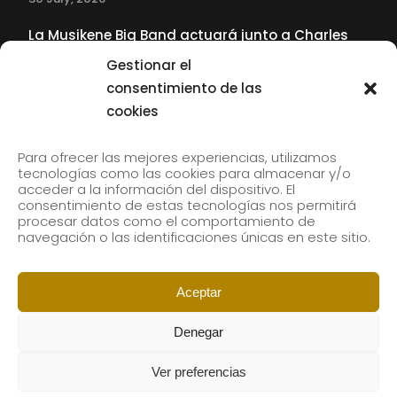
La Musikene Big Band actuará junto a Charles
Tolliver en el 61 Jazzaldia
Gestionar el
17 July, 2026
consentimiento de las
cookies
SUBSCRIBE TO OUR NEWSLETTER
Para ofrecer las mejores experiencias, utilizamos
tecnologías como las cookies para almacenar y/o
acceder a la información del dispositivo. El
consentimiento de estas tecnologías nos permitirá
Subscribe to our newsletter to receive our news by
procesar datos como el comportamiento de
email.
navegación o las identificaciones únicas en este sitio.
Aceptar
Denegar
Ver preferencias