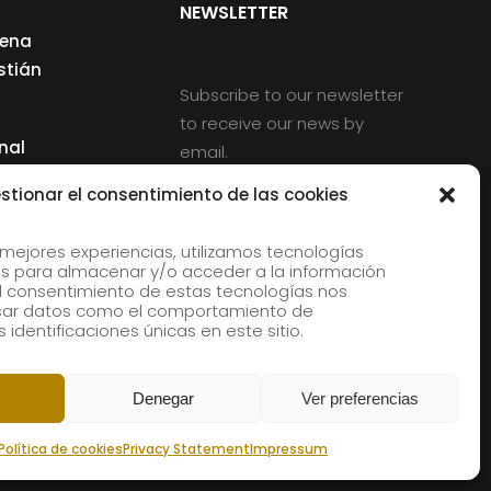
NEWSLETTER
cena
stián
Subscribe to our newsletter
to receive our news by
nal
email.
ng
stionar el consentimiento de las cookies
 mejores experiencias, utilizamos tecnologías
s para almacenar y/o acceder a la información
d
 El consentimiento de estas tecnologías nos
rles
esar datos como el comportamiento de
 identificaciones únicas en este sitio.
aldia
Denegar
Ver preferencias
Política de cookies
Privacy Statement
Impressum