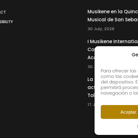
Musikene en la Quin
ACT
Musical de San Seba
IBILITY
30 July, 2026
I Musikene Internatio
Competition for You
Ge
Accordionists
30 July, 2026
Para ofrecer las
como las cookie
La Musikene Big Ban
del dispositivo.
actuará junto a Cha
permitirá proc
navegación o las
Tolliver en el 61 Jazz
17 July, 2026
Aceptar