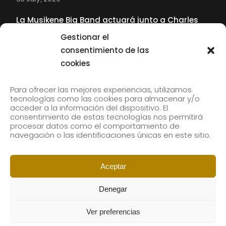
La Musikene Big Band actuará junto a Charles
Tolliver en el 61 Jazzaldia
Gestionar el
17 July, 2026
consentimiento de las
cookies
SUBSCRIBE TO OUR NEWSLETTER
Para ofrecer las mejores experiencias, utilizamos
tecnologías como las cookies para almacenar y/o
acceder a la información del dispositivo. El
consentimiento de estas tecnologías nos permitirá
Subscribe to our newsletter to receive our news by
procesar datos como el comportamiento de
email.
navegación o las identificaciones únicas en este sitio.
Aceptar
Denegar
Ver preferencias