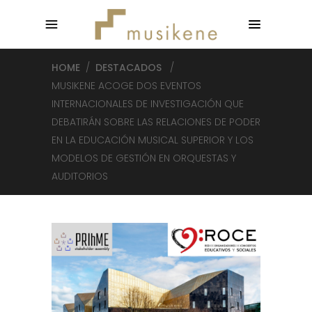
HOME
/
DESTACADOS
/
MUSIKENE ACOGE DOS EVENTOS
INTERNACIONALES DE INVESTIGACIÓN QUE
DEBATIRÁN SOBRE LAS RELACIONES DE PODER
EN LA EDUCACIÓN MUSICAL SUPERIOR Y LOS
MODELOS DE GESTIÓN EN ORQUESTAS Y
AUDITORIOS