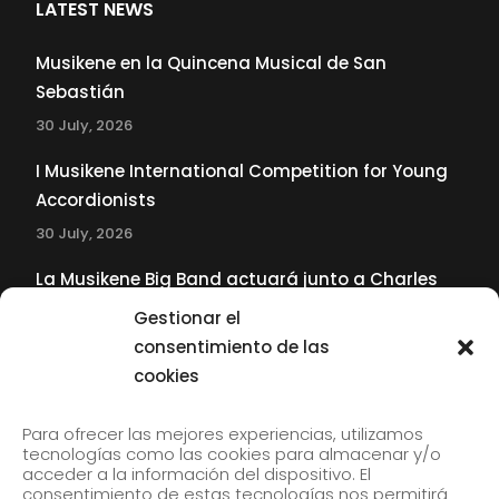
LATEST NEWS
Musikene en la Quincena Musical de San
Sebastián
30 July, 2026
I Musikene International Competition for Young
Accordionists
30 July, 2026
La Musikene Big Band actuará junto a Charles
Tolliver en el 61 Jazzaldia
Gestionar el
17 July, 2026
consentimiento de las
cookies
SUBSCRIBE TO OUR NEWSLETTER
Para ofrecer las mejores experiencias, utilizamos
tecnologías como las cookies para almacenar y/o
acceder a la información del dispositivo. El
consentimiento de estas tecnologías nos permitirá