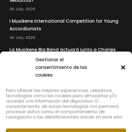
Sebastián
30 July, 2026
I Musikene International Competition for Young
Accordionists
30 July, 2026
La Musikene Big Band actuará junto a Charles
Tolliver en el 61 Jazzaldia
Gestionar el
17 July, 2026
consentimiento de las
cookies
SUBSCRIBE TO OUR NEWSLETTER
Para ofrecer las mejores experiencias, utilizamos
tecnologías como las cookies para almacenar y/o
acceder a la información del dispositivo. El
consentimiento de estas tecnologías nos permitirá
Subscribe to our newsletter to receive our news by
procesar datos como el comportamiento de
email.
navegación o las identificaciones únicas en este sitio.