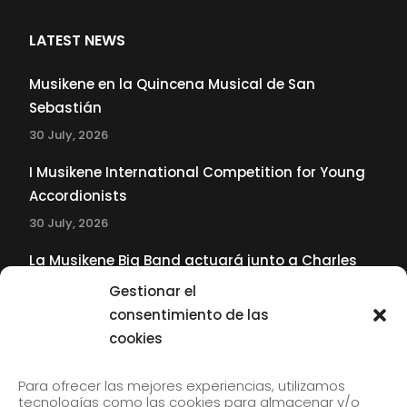
LATEST NEWS
Musikene en la Quincena Musical de San
Sebastián
30 July, 2026
I Musikene International Competition for Young
Accordionists
30 July, 2026
La Musikene Big Band actuará junto a Charles
Tolliver en el 61 Jazzaldia
Gestionar el
17 July, 2026
consentimiento de las
cookies
SUBSCRIBE TO OUR NEWSLETTER
Para ofrecer las mejores experiencias, utilizamos
tecnologías como las cookies para almacenar y/o