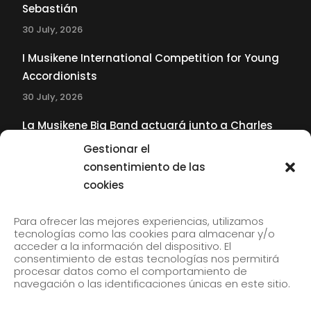
Sebastián
30 July, 2026
I Musikene International Competition for Young
Accordionists
30 July, 2026
La Musikene Big Band actuará junto a Charles
Tolliver en el 61 Jazzaldia
Gestionar el
17 July, 2026
consentimiento de las
cookies
SUBSCRIBE TO OUR NEWSLETTER
Para ofrecer las mejores experiencias, utilizamos
tecnologías como las cookies para almacenar y/o
acceder a la información del dispositivo. El
consentimiento de estas tecnologías nos permitirá
Subscribe to our newsletter to receive our news by
procesar datos como el comportamiento de
email.
navegación o las identificaciones únicas en este sitio.