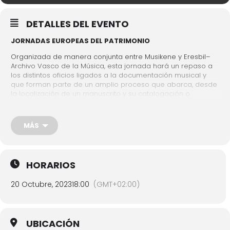
DETALLES DEL EVENTO
JORNADAS EUROPEAS DEL PATRIMONIO
Organizada de manera conjunta entre Musikene y Eresbil–
Archivo Vasco de la Música, esta jornada hará un repaso a
los distintos oficios ligados a la documentación musical y
que forman parte de un amplio proceso que abarca, desde
la localización de un manuscrito y su catalogación o
inventariado, hasta su transcripción, edición e interpretación.
Diversos especialistas, tanto de la música clásica como de
MÁS
la moderna, nos darán claves significativas a través de
amenas tertulias.
Gratis. Inscripción previa ( 943 000 868 o
HORARIOS
bulegoa@eresbil.eus )
20 Octubre, 2023
18:00
(GMT+02:00)
Programa
aquí
UBICACIÓN