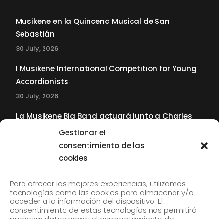
Musikene en la Quincena Musical de San
Sebastián
30 July, 2026
I Musikene International Competition for Young
Accordionists
30 July, 2026
La Musikene Big Band actuará junto a Charles
Tolliver en el 61 Jazzaldia
Gestionar el
17 July, 2026
consentimiento de las
cookies
SUBSCRIBE TO OUR NEWSLETTER
Para ofrecer las mejores experiencias, utilizamos
tecnologías como las cookies para almacenar y/o
acceder a la información del dispositivo. El
consentimiento de estas tecnologías nos permitirá
Subscribe to our newsletter to receive our news by
procesar datos como el comportamiento de