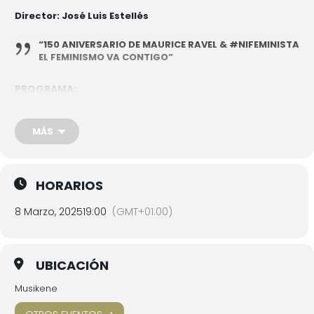
Director: José Luis Estellés
“150 ANIVERSARIO DE MAURICE RAVEL & #NIFEMINISTANA
EL FEMINISMO VA CONTIGO”
PROGRAMA:
Igor Stravinsky :
Concertino para 12 instrumentos
Heitor Villa-Lobos:
Sexteto místico
MÁS
Igor Stravinsky –
Danses concertantes
Maurice Ravel * –
Myrrha
HORARIOS
8 Marzo, 2025
19:00
(GMT+01:00)
* Homenaje a su 150 aniversario
Entrada libre y gratuita hasta completar aforo
UBICACIÓN
Musikene