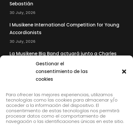
Sebastián
30 July, 2026
I Musikene International Competition for Young
Accordionists
30 July, 2026
La Musikene Big Band actuará junto a Charles
Tolliver en el 61 Jazzaldia
Gestionar el
17 July, 2026
consentimiento de las
cookies
SUBSCRIBE TO OUR NEWSLETTER
Para ofrecer las mejores experiencias, utilizamos
tecnologías como las cookies para almacenar y/o
acceder a la información del dispositivo. El
consentimiento de estas tecnologías nos permitirá
Subscribe to our newsletter to receive our news by
procesar datos como el comportamiento de
email.
navegación o las identificaciones únicas en este sitio.