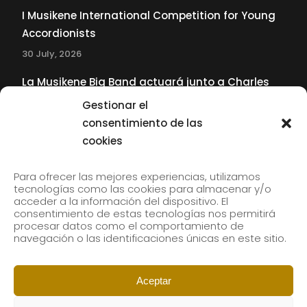
I Musikene International Competition for Young
Accordionists
30 July, 2026
La Musikene Big Band actuará junto a Charles
Tolliver en el 61 Jazzaldia
Gestionar el
17 July, 2026
consentimiento de las
cookies
SUBSCRIBE TO OUR NEWSLETTER
Para ofrecer las mejores experiencias, utilizamos
tecnologías como las cookies para almacenar y/o
acceder a la información del dispositivo. El
consentimiento de estas tecnologías nos permitirá
Subscribe to our newsletter to receive our news by
procesar datos como el comportamiento de
email.
navegación o las identificaciones únicas en este sitio.
Aceptar