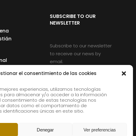
SUBSCRIBE TO OUR
NEWSLETTER
cena
stián
Subscribe to our newsletter
to receive our news by
nal
email.
ng
stionar el consentimiento de las cookies
 mejores experiencias, utilizamos tecnologías
s para almacenar y/o acceder a la información
d
 El consentimiento de estas tecnologías nos
rles
esar datos como el comportamiento de
 identificaciones únicas en este sitio.
aldia
Denegar
Ver preferencias