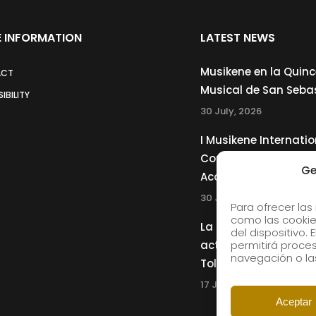
 INFORMATION
LATEST NEWS
Musikene en la Quin
ACT
Musical de San Seba
IBILITY
30 July, 2026
I Musikene Internatio
Competition for You
Ge
Accordionists
30 July, 2026
Para ofrecer las
como las cookie
La Musikene Big Ban
del dispositivo.
actuará junto a Cha
permitirá proc
navegación o las
Tolliver en el 61 Jazz
17 July, 2026
Aceptar