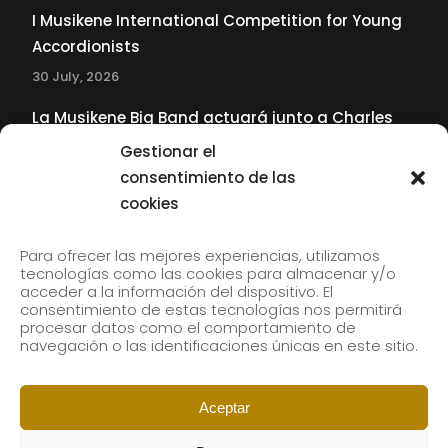
I Musikene International Competition for Young
Accordionists
30 July, 2026
La Musikene Big Band actuará junto a Charles
Tolliver en el 61 Jazzaldia
Gestionar el
17 July, 2026
consentimiento de las
cookies
SUBSCRIBE TO OUR NEWSLETTER
Para ofrecer las mejores experiencias, utilizamos
tecnologías como las cookies para almacenar y/o
acceder a la información del dispositivo. El
consentimiento de estas tecnologías nos permitirá
Subscribe to our newsletter to receive our news by
procesar datos como el comportamiento de
email.
navegación o las identificaciones únicas en este sitio.
Aceptar