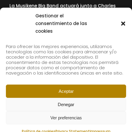
La Musikene Big Band actuará junto a Charles
Tolliver en el 61 Jazzaldia
Gestionar el
17 July, 2026
consentimiento de las
cookies
SUBSCRIBE TO OUR NEWSLETTER
Para ofrecer las mejores experiencias, utilizamos
tecnologías como las cookies para almacenar y/o
acceder a la información del dispositivo. El
consentimiento de estas tecnologías nos permitirá
Subscribe to our newsletter to receive our news by
procesar datos como el comportamiento de
email.
navegación o las identificaciones únicas en este sitio.
Aceptar
Denegar
Ver preferencias
Política de cookies
Privacy Statement
Impressum