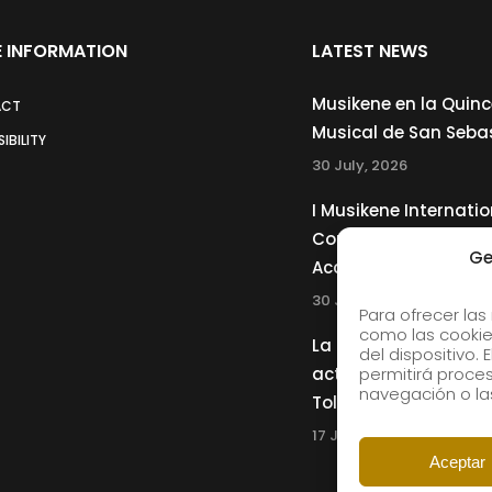
 INFORMATION
LATEST NEWS
Musikene en la Quin
ACT
Musical de San Seba
IBILITY
30 July, 2026
I Musikene Internatio
Competition for You
Ge
Accordionists
30 July, 2026
Para ofrecer las
como las cookie
La Musikene Big Ban
del dispositivo.
actuará junto a Cha
permitirá proc
navegación o las
Tolliver en el 61 Jazz
17 July, 2026
Aceptar