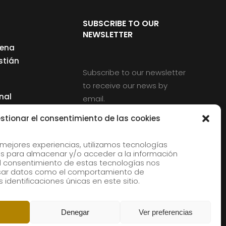
SUBSCRIBE TO OUR
NEWSLETTER
cena
stián
Subscribe to our newsletter
to receive our news by
nal
email.
ng
stionar el consentimiento de las cookies
 mejores experiencias, utilizamos tecnologías
s para almacenar y/o acceder a la información
d
 El consentimiento de estas tecnologías nos
rles
esar datos como el comportamiento de
 identificaciones únicas en este sitio.
aldia
Denegar
Ver preferencias