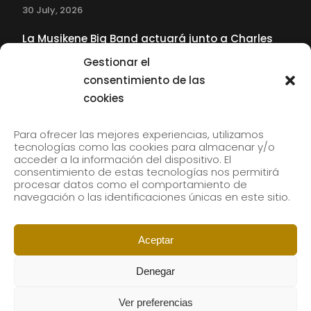
30 July, 2026
La Musikene Big Band actuará junto a Charles
Tolliver en el 61 Jazzaldia
Gestionar el
17 July, 2026
consentimiento de las
cookies
SUBSCRIBE TO OUR NEWSLETTER
Para ofrecer las mejores experiencias, utilizamos
tecnologías como las cookies para almacenar y/o
acceder a la información del dispositivo. El
consentimiento de estas tecnologías nos permitirá
Subscribe to our newsletter to receive our news by
procesar datos como el comportamiento de
email.
navegación o las identificaciones únicas en este sitio.
Aceptar
Denegar
Ver preferencias