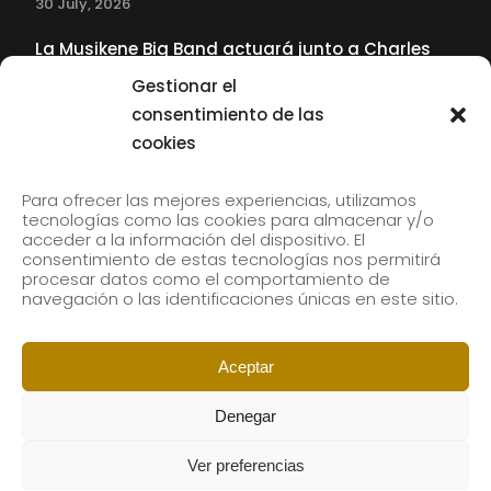
30 July, 2026
La Musikene Big Band actuará junto a Charles
Tolliver en el 61 Jazzaldia
Gestionar el
17 July, 2026
consentimiento de las
cookies
SUBSCRIBE TO OUR NEWSLETTER
Para ofrecer las mejores experiencias, utilizamos
tecnologías como las cookies para almacenar y/o
acceder a la información del dispositivo. El
consentimiento de estas tecnologías nos permitirá
Subscribe to our newsletter to receive our news by
procesar datos como el comportamiento de
email.
navegación o las identificaciones únicas en este sitio.
Aceptar
Denegar
Ver preferencias