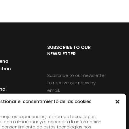
SUBSCRIBE TO OUR
NEWSLETTER
cena
stián
Subscribe to our newsletter
to receive our news by
nal
email.
ng
stionar el consentimiento de las cookies
 mejores experiencias, utilizamos tecnologías
s para almacenar y/o acceder a la información
d
 El consentimiento de estas tecnologías nos