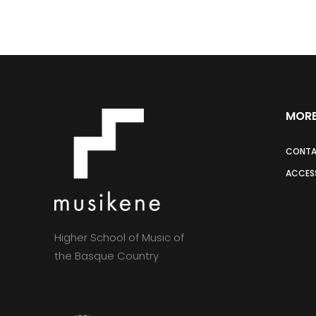
MORE
CONT
ACCESS
Higher School of Music of
the Basque Country