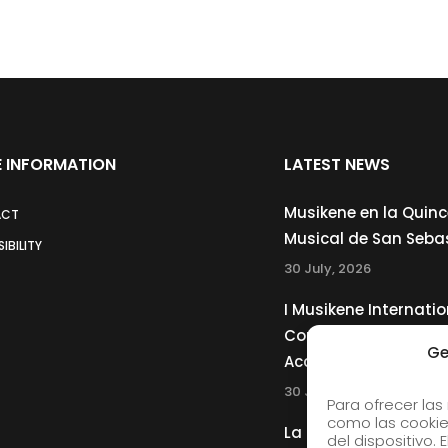
 INFORMATION
LATEST NEWS
Musikene en la Quin
ACT
Musical de San Seba
IBILITY
30 July, 2026
I Musikene Internatio
Competition for You
Ge
Accordionists
30 July, 2026
Para ofrecer las
como las cookie
La Musikene Big Ban
del dispositivo.