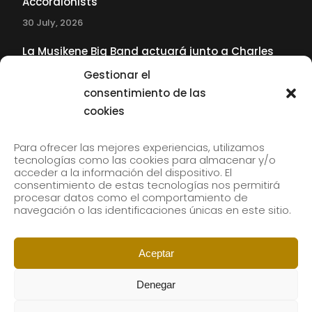
Accordionists
30 July, 2026
La Musikene Big Band actuará junto a Charles
Tolliver en el 61 Jazzaldia
Gestionar el
17 July, 2026
consentimiento de las
cookies
SUBSCRIBE TO OUR NEWSLETTER
Para ofrecer las mejores experiencias, utilizamos
tecnologías como las cookies para almacenar y/o
acceder a la información del dispositivo. El
consentimiento de estas tecnologías nos permitirá
Subscribe to our newsletter to receive our news by
procesar datos como el comportamiento de
email.
navegación o las identificaciones únicas en este sitio.
Aceptar
Denegar