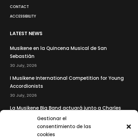
CONTACT
ACCESSIBILITY
LATEST NEWS
Musikene en la Quincena Musical de San
Sebastián
30 July, 2026
I Musikene International Competition for Young
Accordionists
30 July, 2026
La Musikene Big Band actuará junto a Charles
Tolliver en el 61 Jazzaldia
Gestionar el
17 July, 2026
consentimiento de las
cookies