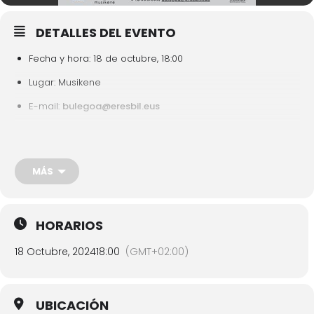
DETALLES DEL EVENTO
Fecha y hora: 18 de octubre, 18:00
Lugar: Musikene
E-mail:
bulegoa@eresbil.eus
Precio: GRATIS
Idioma: CASTELLANO
MÁS
Reservas: Inscripción previa
Organizada de manera conjunta entre Musikene, Eresbil y
HORARIOS
Soinuenea, esta jornada propone un acercamiento a la
historia, aplicación, vigencia y futuro del cancionero popular
18 Octubre, 2024
18:00
(GMT+02:00)
vasco, como herramienta indispensable de la transmisión
musical y cultural en nuestro territorio. Diversos especialistas
del ámbito de la etnomusicología, la documentación, la
interpretación y la creación, nos darán claves significativas a
UBICACIÓN
través de amenas charlas y tertulias así como experiencias