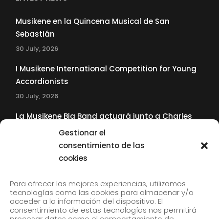
Musikene en la Quincena Musical de San
Sebastián
30 July, 2026
I Musikene International Competition for Young
Accordionists
30 July, 2026
La Musikene Big Band actuará junto a Charles
Tolliver en el 61 Jazzaldia
Gestionar el
17 July, 2026
consentimiento de las
cookies
SUBSCRIBE TO OUR NEWSLETTER
Para ofrecer las mejores experiencias, utilizamos
tecnologías como las cookies para almacenar y/o
acceder a la información del dispositivo. El
consentimiento de estas tecnologías nos permitirá
Subscribe to our newsletter to receive our news by
procesar datos como el comportamiento de