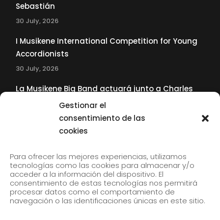
Sebastián
30 July, 2026
I Musikene International Competition for Young
Accordionists
30 July, 2026
La Musikene Big Band actuará junto a Charles
Tolliver en el 61 Jazzaldia
Gestionar el
17 July, 2026
consentimiento de las
cookies
SUBSCRIBE TO OUR NEWSLETTER
Para ofrecer las mejores experiencias, utilizamos
tecnologías como las cookies para almacenar y/o
acceder a la información del dispositivo. El
consentimiento de estas tecnologías nos permitirá
Subscribe to our newsletter to receive our news by
procesar datos como el comportamiento de
email.
navegación o las identificaciones únicas en este sitio.