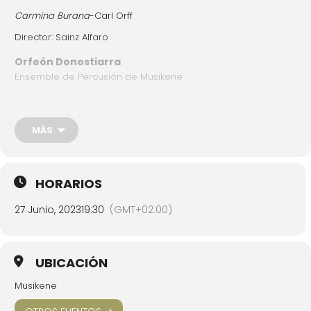
Carmina Burana
-Carl Orff
Director: Sainz Alfaro
Orfeón Donostiarra
Ensemble de Percusión de Musikene
Soprano: Estíbaliz Arroyo
Tenor: Aitor Garitano
MÁS
Barítono: Juan Laborería
Piano: Arkaitz Mendoza
HORARIOS
Piano: Borja Rubiños
27 Junio, 2023
19:30
(GMT+02:00)
ENTRADA LIBRE Y GRATUITA HASTA COMPLETAR AFORO
IN-VOICE 4MPOWERMENT
UBICACIÓN
Musikene