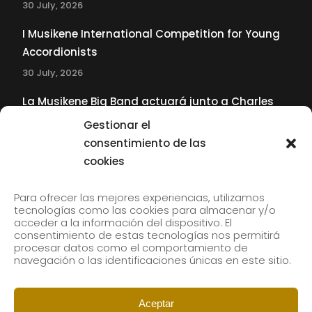
30 July, 2026
I Musikene International Competition for Young
Accordionists
30 July, 2026
La Musikene Big Band actuará junto a Charles
Tolliver en el 61 Jazzaldia
Gestionar el
17 July, 2026
consentimiento de las
cookies
SUBSCRIBE TO OUR NEWSLETTER
Para ofrecer las mejores experiencias, utilizamos
tecnologías como las cookies para almacenar y/o
acceder a la información del dispositivo. El
consentimiento de estas tecnologías nos permitirá
Subscribe to our newsletter to receive our news by
procesar datos como el comportamiento de
email.
navegación o las identificaciones únicas en este sitio.
Aceptar