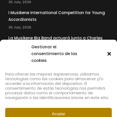
30 July, 2026
I Musikene International Competition for Young
Accordionists
30 July, 2026
La Musikene Big Band actuará junto a Charles
Tolliver en el 61 Jazzaldia
Gestionar el
17 July, 2026
consentimiento de las
cookies
SUBSCRIBE TO OUR NEWSLETTER
Para ofrecer las mejores experiencias, utilizamos
tecnologías como las cookies para almacenar y/o
acceder a la información del dispositivo. El
consentimiento de estas tecnologías nos permitirá
Subscribe to our newsletter to receive our news by
procesar datos como el comportamiento de
email.
navegación o las identificaciones únicas en este sitio.
Aceptar