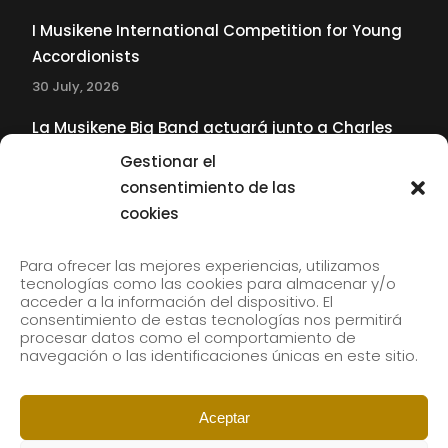
I Musikene International Competition for Young
Accordionists
30 July, 2026
La Musikene Big Band actuará junto a Charles
Tolliver en el 61 Jazzaldia
Gestionar el
17 July, 2026
consentimiento de las
cookies
SUBSCRIBE TO OUR NEWSLETTER
Para ofrecer las mejores experiencias, utilizamos
tecnologías como las cookies para almacenar y/o
acceder a la información del dispositivo. El
consentimiento de estas tecnologías nos permitirá
Subscribe to our newsletter to receive our news by
procesar datos como el comportamiento de
email.
navegación o las identificaciones únicas en este sitio.
Aceptar