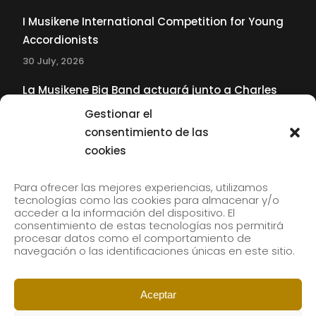
I Musikene International Competition for Young
Accordionists
30 July, 2026
La Musikene Big Band actuará junto a Charles
Tolliver en el 61 Jazzaldia
Gestionar el
17 July, 2026
consentimiento de las
cookies
SUBSCRIBE TO OUR NEWSLETTER
Para ofrecer las mejores experiencias, utilizamos
tecnologías como las cookies para almacenar y/o
acceder a la información del dispositivo. El
consentimiento de estas tecnologías nos permitirá
Subscribe to our newsletter to receive our news by
procesar datos como el comportamiento de
email.
navegación o las identificaciones únicas en este sitio.
Aceptar