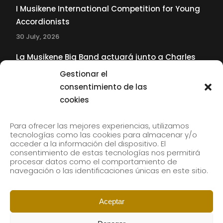
I Musikene International Competition for Young
Accordionists
30 July, 2026
La Musikene Big Band actuará junto a Charles
Tolliver en el 61 Jazzaldia
Gestionar el
17 July, 2026
consentimiento de las
cookies
SUBSCRIBE TO OUR NEWSLETTER
Para ofrecer las mejores experiencias, utilizamos
tecnologías como las cookies para almacenar y/o
acceder a la información del dispositivo. El
consentimiento de estas tecnologías nos permitirá
Subscribe to our newsletter to receive our news by
procesar datos como el comportamiento de
email.
navegación o las identificaciones únicas en este sitio.
Aceptar