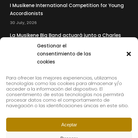
I Musikene International Competition for Young
Accordionists
30 July, 2026
La Musikene Big Band actuará junto a Charles
Tolliver en el 61 Jazzaldia
Gestionar el
17 July, 2026
consentimiento de las
cookies
SUBSCRIBE TO OUR NEWSLETTER
Para ofrecer las mejores experiencias, utilizamos
tecnologías como las cookies para almacenar y/o
acceder a la información del dispositivo. El
consentimiento de estas tecnologías nos permitirá
Subscribe to our newsletter to receive our news by
procesar datos como el comportamiento de
email.
navegación o las identificaciones únicas en este sitio.
Aceptar