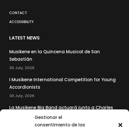
CONTACT
ACCESSIBILITY
LATEST NEWS
Musikene en la Quincena Musical de San
Sebastián
30 July, 2026
I Musikene International Competition for Young
Accordionists
30 July, 2026
La Musikene Big Band actuará junto a Charles
Tolliver en el 61 Jazzaldia
Gestionar el
17 July, 2026
consentimiento de las