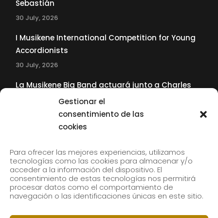
Sebastián
30 July, 2026
I Musikene International Competition for Young
Accordionists
30 July, 2026
La Musikene Big Band actuará junto a Charles
Tolliver en el 61 Jazzaldia
Gestionar el
17 July, 2026
consentimiento de las
cookies
SUBSCRIBE TO OUR NEWSLETTER
Para ofrecer las mejores experiencias, utilizamos
tecnologías como las cookies para almacenar y/o
acceder a la información del dispositivo. El
consentimiento de estas tecnologías nos permitirá
Subscribe to our newsletter to receive our news by
procesar datos como el comportamiento de
email.
navegación o las identificaciones únicas en este sitio.