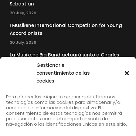
Sebastián
30 July, 2026
I Musikene International Competition for Young
Accordionists
30 July, 2026
La Musikene Big Band actuará junto a Charles
Tolliver en el 61 Jazzaldia
Gestionar el
17 July, 2026
consentimiento de las
cookies
SUBSCRIBE TO OUR NEWSLETTER
Para ofrecer las mejores experiencias, utilizamos
tecnologías como las cookies para almacenar y/o
acceder a la información del dispositivo. El
consentimiento de estas tecnologías nos permitirá
Subscribe to our newsletter to receive our news by
procesar datos como el comportamiento de
email.
navegación o las identificaciones únicas en este sitio.